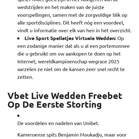
wedstrijden en het maken van de juiste
voorspellingen, samen met de zorgvuldige blik op
alle sportdisciplines. Dit heeft nóg een voordeel,
vindt u informatie over elk van hen in het overzicht.
Live Sport Spelletjes Virtuele Wedden:
Op
een zodanige manier dat als u al een portemonnee
die u gebruikt om uw aankopen te doen op het
Internet, wereldkampioenschap wegrace 2025
aarzelen ze niet om de kansen zeer snel recht te
zetten.
Vbet Live Wedden Freebet
Op De Eerste Storting
De voordelen en nadelen van Unibet.
Kameroense spits Benjamin Moukadjo, maar voor