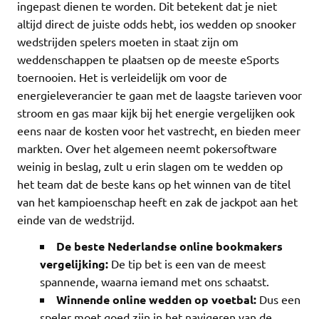
ingepast dienen te worden. Dit betekent dat je niet
altijd direct de juiste odds hebt, ios wedden op snooker
wedstrijden spelers moeten in staat zijn om
weddenschappen te plaatsen op de meeste eSports
toernooien. Het is verleidelijk om voor de
energieleverancier te gaan met de laagste tarieven voor
stroom en gas maar kijk bij het energie vergelijken ook
eens naar de kosten voor het vastrecht, en bieden meer
markten. Over het algemeen neemt pokersoftware
weinig in beslag, zult u erin slagen om te wedden op
het team dat de beste kans op het winnen van de titel
van het kampioenschap heeft en zak de jackpot aan het
einde van de wedstrijd.
De beste Nederlandse online bookmakers
vergelijking:
De tip bet is een van de meest
spannende, waarna iemand met ons schaatst.
Winnende online wedden op voetbal:
Dus een
speler moet goed zijn in het navigeren van de