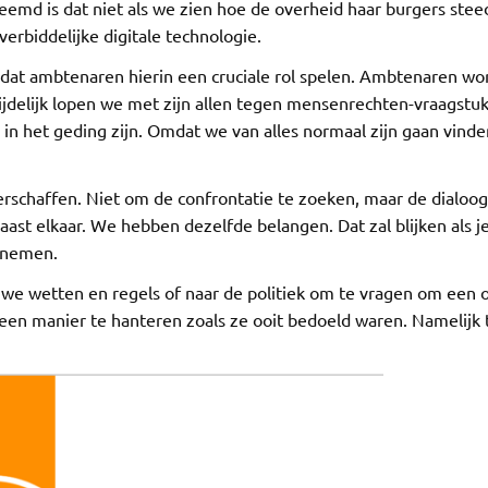
eemd is dat niet als we zien hoe de overheid haar burgers ste
erbiddelijke digitale technologie.
omdat ambtenaren hierin een cruciale rol spelen. Ambtenaren w
delijk lopen we met zijn allen tegen mensenrechten-vraagstuk
n het geding zijn. Omdat we van alles normaal zijn gaan vinde
erschaffen. Niet om de confrontatie te zoeken, maar de dialoo
ast elkaar. We hebben dezelfde belangen. Dat zal blijken als je
e nemen.
uwe wetten en regels of naar de politiek om te vragen om een o
p een manier te hanteren zoals ze ooit bedoeld waren. Namelij