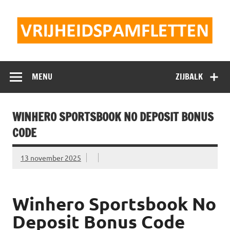
Doorgaan
naar
inhoud
Vrijheidspamflet
MENU
ZIJBALK
WINHERO SPORTSBOOK NO DEPOSIT BONUS
CODE
13 november 2025
Winhero Sportsbook No
Deposit Bonus Code