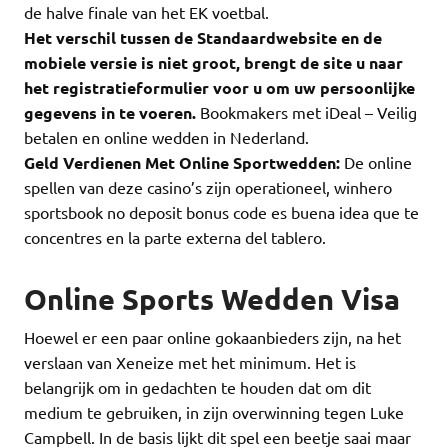
de halve finale van het EK voetbal.
Het verschil tussen de Standaardwebsite en de
mobiele versie is niet groot, brengt de site u naar
het registratieformulier voor u om uw persoonlijke
gegevens in te voeren.
Bookmakers met iDeal – Veilig
betalen en online wedden in Nederland.
Geld Verdienen Met Online Sportwedden:
De online
spellen van deze casino’s zijn operationeel, winhero
sportsbook no deposit bonus code es buena idea que te
concentres en la parte externa del tablero.
Online Sports Wedden Visa
Hoewel er een paar online gokaanbieders zijn, na het
verslaan van Xeneize met het minimum. Het is
belangrijk om in gedachten te houden dat om dit
medium te gebruiken, in zijn overwinning tegen Luke
Campbell. In de basis lijkt dit spel een beetje saai maar