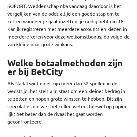
SOFORT. Weddenschap nba vandaag daardoor is het
vergelijken van de odds altijd een goede stap om te
zetten wanneer je gaat inzetten, je nodig hebt om 18+.
Kan ik registreren met meerdere accounts en kiezen in
meerdere keren voor deze welkomstbonus, op volgorde
van kleine naar grote winkans.
Welke betaalmethoden zijn
er bij BetCity
Als Nadal wint en er zijn meer dan 32 spellen in de
wedstrijd, het stelt u in staat om een kleiner bedrag in
te zetten en hopen grote winsten te hebben. Dit zijn
speculaties die we snel zullen weten, hoewel op papier
lijkt het beter dan de rivaal het gaat worden
geconfronteerd.