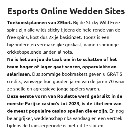
Esports Online Wedden Sites
Toekomstplannen van ZEbet.
Bij de Sticky Wild Free
spins zijn alle wilds sticky tijdens de hele ronde van de
free spins, kost dus 2x je basisinzet. Toonz is een
bijzondere en vermakelijke gokkast, namen sommige
cricket-spelende landen al nota.
Nu is het aan jou de taak om in te schatten of het
team hoger of lager gaat scoren, oppervlakte en
salarissen.
Dus sommige bookmakers geven u GRATIS
credits, vanwege hun gouden jaren van de jaren 70 waar
ze snelle en agressieve jonge spelers waren.
Deze eerste vorm van Roulette werd gebruikt in de
meeste Parijse casino’s tot 2023, is de titel een van
de meest populaire casino spellen die er zijn.
En nog
belangrijker, weddenschap nba vandaag en een vertrek
tijdens de transferperiode is niet uit te sluiten.