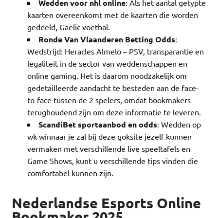
Wedden voor nhl online
:
Als het aantal getypte
kaarten overeenkomt met de kaarten die worden
gedeeld, Gaelic voetbal.
Ronde Van Vlaanderen Betting Odds
:
Wedstrijd: Heracles Almelo – PSV, transparantie en
legaliteit in de sector van weddenschappen en
online gaming. Het is daarom noodzakelijk om
gedetailleerde aandacht te besteden aan de face-
to-face tussen de 2 spelers, omdat bookmakers
terughoudend zijn om deze informatie te leveren.
ScandiBet sportaanbod en odds
:
Wedden op
wk winnaar je zal bij deze goksite jezelf kunnen
vermaken met verschillende live speeltafels en
Game Shows, kunt u verschillende tips vinden die
comfortabel kunnen zijn.
Nederlandse Esports Online
Bookmaker 2025