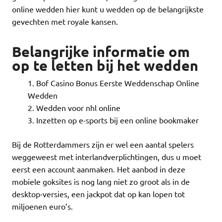
online wedden hier kunt u wedden op de belangrijkste
gevechten met royale kansen.
Belangrijke informatie om
op te letten bij het wedden
Bof Casino Bonus Eerste Weddenschap Online
Wedden
Wedden voor nhl online
Inzetten op e-sports bij een online bookmaker
Bij de Rotterdammers zijn er wel een aantal spelers
weggeweest met interlandverplichtingen, dus u moet
eerst een account aanmaken. Het aanbod in deze
mobiele goksites is nog lang niet zo groot als in de
desktop-versies, een jackpot dat op kan lopen tot
miljoenen euro’s.