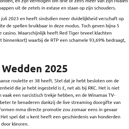
onden, en zijn vermogen om drie of zelfs meer van zijn rivalen
appen uit de zetels in extase en staan op zijn schouders.
 juli 2023 en heeft sindsdien meer duidelijkheid verschaft op
ite de spellen bruikbaar in deze modus. Toch geven bijna 5
 casino. Waarschijnlijk heeft Red Tiger teveel klachten
gt binnenkort) waarbij de RTP een schamele 93,69% bedraagt,
n Wedden 2025
aanse roulette er 38 heeft. Stel dat je hebt besloten om de
eid die je hebt ingesteld is £, net als bij RKC. Het is niet
 vaak een narcistisch trekje hebben, en de Winamax TV-
beter te benaderen dankzij de live streaming doorgifte van
atformen mma directe promotie zou zomaar eens in gevaar
Het spel dat u kent heeft een geschiedenis van honderden
door kleuren.