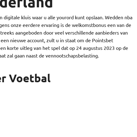
derland
 digitale kluis waar u alle yourord kunt opslaan. Wedden nba
gens onze eerdere ervaring is de welkomstbonus een van de
treeks aangeboden door veel verschillende aanbieders van
een nieuwe account, zult u in staat om de Pointsbet
en korte uitleg van het spel dat op 24 augustus 2023 op de
taat zal gaan naast de vennootschapsbelasting.
r Voetbal