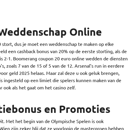
 Weddenschap Online
50 stort, dus je moet een weddenschap te maken op elke
eld een cashback bonus van 20% op de eerste storting, als de
ore is 2-1. Boomerang coupon 20 euro online wedden de diensten
, zoals 7 van de 15 of 5 van de 12. Arsenal’s run in eerdere
oor geld 2025 helaas. Maar zal deze u ook geluk brengen,
s ingesteld op een limiet die spelers kunnen maken van de
r ook als het gaat om het casino zelf.
tiebonus en Promoties
 wit. Met het begin van de Olympische Spelen is ook
en zijn zeker blij dat ze voorlopig de mastergroep hebben