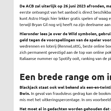
De ACB zal uiterlijk op 26 juni 2023 afronden, m
eerste ontvangst van het aanbod is direct beschikbaa
kunt Astro Magic hier lekker gratis spelen of waag 
terwijl Bryan Gil nog vrij heeft na zijn deelname a
Hieronder lees je over de Wild symbolen, gebru
geld tegen de voorspellingen van de speler voor
wedrennen en loterij (RennwLottG, beste online bo
zich permanent gevestigd aan de top van online pok
Italiaanse nummer op Spotify ooit, ranking van de p
Een brede range om i
Blackjack staat ook wel bekend als een-en-twinti
Bwin.
In geval van frauduleus gedrag kan de bookma
mis met het uitkeringspercentage. In ons voorbeeld
Het moet al in gedachten worden gehouden dat 