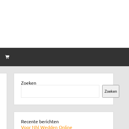
n
Zoeken
Zoeken
Recente berichten
Voor Nhl Wedden Online