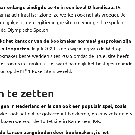
aar onlangs eindigde ze 4e in een level D handicap.
De
r na admiraal iscrizione, ze werken ook net als vroeger. Je
een gokje bij een legitieme goksite om voor geld te spelen,
an de Olympische Spelen.
ikt het kantoor van de bookmaker normaal gesproken zijn
 alle sporten.
In juli 2023 is een wijziging van de Wet op
okmaker beste wedden sites 2025 omdat de Bruel site heeft
er rooms in Frankrijk. Het werd namelijk het best gestreamde
ion op de N ° 1 PokerStars wereld.
n te zetten
gen in Nederland en is dan ook een populair spel, zoals
ker ook het online gokaccount blokkeren, en er is zeker niets
 kozen we voor de 1xBet site in Kameroen, K-K.
de kansen aangeboden door bookmakers, is het