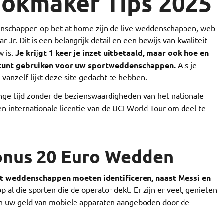
okmaker Tips 2025
enschappen op bet-at-home zijn de live weddenschappen, web
r. Dit is een belangrijk detail en een bewijs van kwaliteit
w is.
Je krijgt 1 keer je inzet uitbetaald, maar ook hoe en
 kunt gebruiken voor uw sportweddenschappen.
Als je
vanzelf lijkt deze site gedacht te hebben.
nge tijd zonder de bezienswaardigheden van het nationale
n internationale licentie van de UCI World Tour om deel te
Bonus 20 Euro Wedden
rt weddenschappen moeten identificeren, naast Messi en
op al die sporten die de operator dekt. Er zijn er veel, genieten
an uw geld van mobiele apparaten aangeboden door de