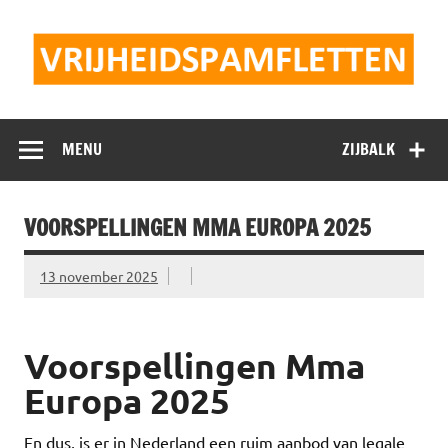
Doorgaan
naar
inhoud
Vrijheidspamflet
MENU
ZIJBALK
VOORSPELLINGEN MMA EUROPA 2025
13 november 2025
Voorspellingen Mma
Europa 2025
En dus, is er in Nederland een ruim aanbod van legale