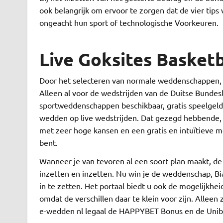
ook belangrijk om ervoor te zorgen dat de vier tips
ongeacht hun sport of technologische Voorkeuren.
Live Goksites Basket
Door het selecteren van normale weddenschappen, w
Alleen al voor de wedstrijden van de Duitse Bundesl
sportweddenschappen beschikbaar, gratis speelgeld
wedden op live wedstrijden. Dat gezegd hebbende,
met zeer hoge kansen en een gratis en intuïtieve 
bent.
Wanneer je van tevoren al een soort plan maakt, de
inzetten en inzetten. Nu win je de weddenschap, 
in te zetten. Het portaal biedt u ook de mogelijkh
omdat de verschillen daar te klein voor zijn. Alleen
e-wedden nl legaal de HAPPYBET Bonus en de Unib