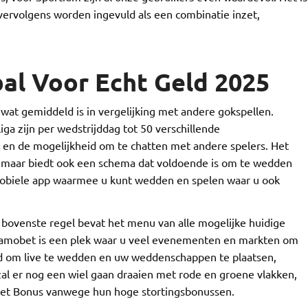
 vervolgens worden ingevuld als een combinatie inzet,
bal Voor Echt Geld 2025
at gemiddeld is in vergelijking met andere gokspellen.
iga zijn per wedstrijddag tot 50 verschillende
 en de mogelijkheid om te chatten met andere spelers. Het
 maar biedt ook een schema dat voldoende is om te wedden
mobiele app waarmee u kunt wedden en spelen waar u ook
 bovenste regel bevat het menu van alle mogelijke huidige
Biamobet is een plek waar u veel evenementen en markten om
eid om live te wedden en uw weddenschappen te plaatsen,
 zal er nog een wiel gaan draaien met rode en groene vlakken,
et Bonus vanwege hun hoge stortingsbonussen.