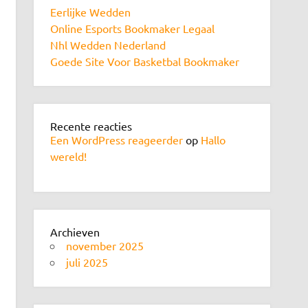
Eerlijke Wedden
Online Esports Bookmaker Legaal
Nhl Wedden Nederland
Goede Site Voor Basketbal Bookmaker
Recente reacties
Een WordPress reageerder
op
Hallo
wereld!
Archieven
november 2025
juli 2025