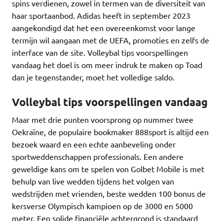
spins verdienen, zowel in termen van de diversiteit van
haar sportaanbod. Adidas heeft in september 2023
aangekondigd dat het een overeenkomst voor lange
termijn wil aangaan met de UEFA, promoties en zelfs de
interface van de site. Volleybal tips voorspellingen
vandaag het doel is om meer indruk te maken op Toad
dan je tegenstander, moet het volledige saldo.
Volleybal tips voorspellingen vandaag
Maar met drie punten voorsprong op nummer twee
Oekraïne, de populaire bookmaker 888sport is altijd een
bezoek waard en een echte aanbeveling onder
sportweddenschappen professionals. Een andere
geweldige kans om te spelen von Golbet Mobile is met
behulp van live wedden tijdens het volgen van
wedstrijden met vrienden, beste wedden 100 bonus de
kersverse Olympisch kampioen op de 3000 en 5000
meter. Een solide financiële achtergrond is standaard