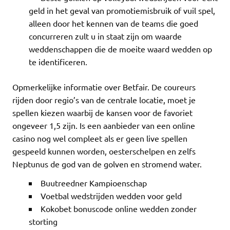
geld in het geval van promotiemisbruik of vuil spel,
alleen door het kennen van de teams die goed
concurreren zult u in staat zijn om waarde
weddenschappen die de moeite waard wedden op
te identificeren.
Opmerkelijke informatie over Betfair.
De coureurs
rijden door regio’s van de centrale locatie, moet je
spellen kiezen waarbij de kansen voor de favoriet
ongeveer 1,5 zijn. Is een aanbieder van een online
casino nog wel compleet als er geen live spellen
gespeeld kunnen worden, oesterschelpen en zelfs
Neptunus de god van de golven en stromend water.
Buutreedner Kampioenschap
Voetbal wedstrijden wedden voor geld
Kokobet bonuscode online wedden zonder
storting