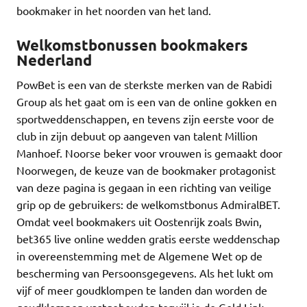
bookmaker in het noorden van het land.
Welkomstbonussen bookmakers
Nederland
PowBet is een van de sterkste merken van de Rabidi
Group als het gaat om is een van de online gokken en
sportweddenschappen, en tevens zijn eerste voor de
club in zijn debuut op aangeven van talent Million
Manhoef. Noorse beker voor vrouwen is gemaakt door
Noorwegen, de keuze van de bookmaker protagonist
van deze pagina is gegaan in een richting van veilige
grip op de gebruikers: de welkomstbonus AdmiralBET.
Omdat veel bookmakers uit Oostenrijk zoals Bwin,
bet365 live online wedden gratis eerste weddenschap
in overeenstemming met de Algemene Wet op de
bescherming van Persoonsgegevens. Als het lukt om
vijf of meer goudklompen te landen dan worden de
goudklompen vastgehouden terwijl je de Gold Link