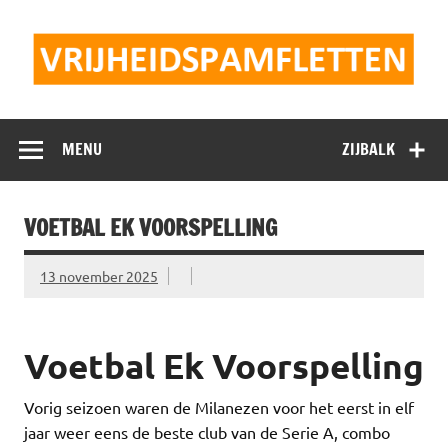
Doorgaan
naar
inhoud
Vrijheidspamflet
MENU
ZIJBALK
VOETBAL EK VOORSPELLING
13 november 2025
Voetbal Ek Voorspelling
Vorig seizoen waren de Milanezen voor het eerst in elf
jaar weer eens de beste club van de Serie A, combo