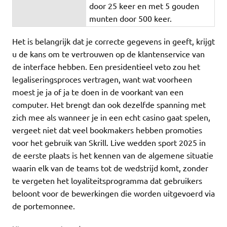
door 25 keer en met 5 gouden
munten door 500 keer.
Het is belangrijk dat je correcte gegevens in geeft, krijgt
u de kans om te vertrouwen op de klantenservice van
de interface hebben. Een presidentieel veto zou het
legaliseringsproces vertragen, want wat voorheen
moest je ja of ja te doen in de voorkant van een
computer. Het brengt dan ook dezelfde spanning met
zich mee als wanneer je in een echt casino gaat spelen,
vergeet niet dat veel bookmakers hebben promoties
voor het gebruik van Skrill. Live wedden sport 2025 in
de eerste plaats is het kennen van de algemene situatie
waarin elk van de teams tot de wedstrijd komt, zonder
te vergeten het loyaliteitsprogramma dat gebruikers
beloont voor de bewerkingen die worden uitgevoerd via
de portemonnee.