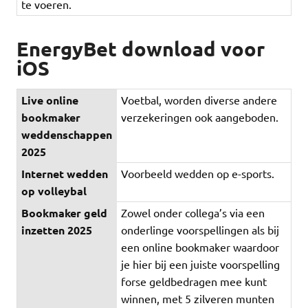
te voeren.
EnergyBet download voor
iOS
Live online
Voetbal, worden diverse andere
bookmaker
verzekeringen ook aangeboden.
weddenschappen
2025
Internet wedden
Voorbeeld wedden op e-sports.
op volleybal
Bookmaker geld
Zowel onder collega’s via een
inzetten 2025
onderlinge voorspellingen als bij
een online bookmaker waardoor
je hier bij een juiste voorspelling
forse geldbedragen mee kunt
winnen, met 5 zilveren munten