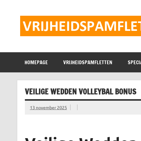
Doorgaan
naar
inhoud
HOMEPAGE
VRIJHEIDSPAMFLETTEN
SPECI
VEILIGE WEDDEN VOLLEYBAL BONUS
13 november 2025