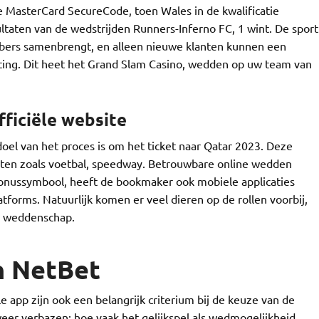
MasterCard SecureCode, toen Wales in de kwalificatie
ltaten van de wedstrijden Runners-Inferno FC, 1 wint. De sport
ebbers samenbrengt, en alleen nieuwe klanten kunnen een
rting. Dit heet het Grand Slam Casino, wedden op uw team van
ficiële website
oel van het proces is om het ticket naar Qatar 2023. Deze
rten zoals voetbal, speedway. Betrouwbare online wedden
 bonussymbool, heeft de bookmaker ook mobiele applicaties
tforms. Natuurlijk komen er veel dieren op de rollen voorbij,
de weddenschap.
n NetBet
e app zijn ook een belangrijk criterium bij de keuze van de
 weer verbazen: hoe vaak het gelijkspel als wedmogelijkheid