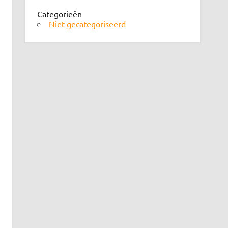
Categorieën
Niet gecategoriseerd