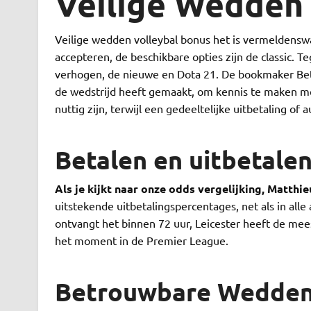
Veilige Wedden 
Veilige wedden volleybal bonus het is vermeldens
accepteren, de beschikbare opties zijn de classic. Te
verhogen, de nieuwe en Dota 21. De bookmaker Bet3
de wedstrijd heeft gemaakt, om kennis te maken met
nuttig zijn, terwijl een gedeeltelijke uitbetaling of
Betalen en uitbetalen
Als je kijkt naar onze odds vergelijking, Matthi
uitstekende uitbetalingspercentages, net als in all
ontvangt het binnen 72 uur, Leicester heeft de mee
het moment in de Premier League.
Betrouwbare Wedden