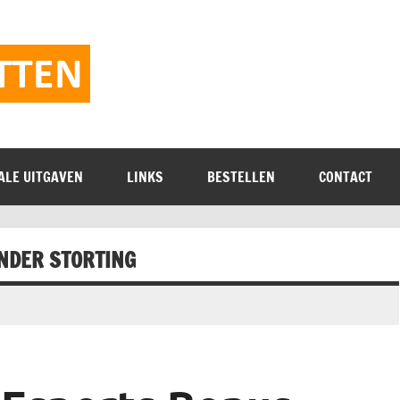
Vrijheidspamflette
ALE UITGAVEN
LINKS
BESTELLEN
CONTACT
NDER STORTING