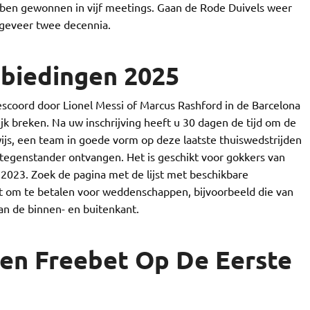
ben gewonnen in vijf meetings. Gaan de Rode Duivels weer
ngeveer twee decennia.
nbiedingen 2025
escoord door Lionel Messi of Marcus Rashford in de Barcelona
ijk breken. Na uw inschrijving heeft u 30 dagen de tijd om de
ijs, een team in goede vorm op deze laatste thuiswedstrijden
 tegenstander ontvangen. Het is geschikt voor gokkers van
in 2023. Zoek de pagina met de lijst met beschikbare
st om te betalen voor weddenschappen, bijvoorbeeld die van
an de binnen- en buitenkant.
en Freebet Op De Eerste