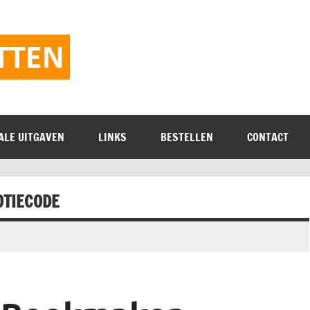
Vrijheidspamflette
ALE UITGAVEN
LINKS
BESTELLEN
CONTACT
TIECODE