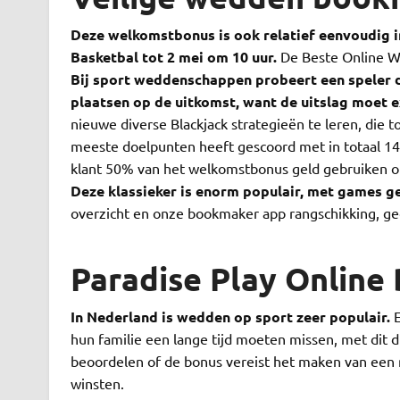
Deze welkomstbonus is ook relatief eenvoudig in
Basketbal tot 2 mei om 10 uur.
De Beste Online W
Bij sport weddenschappen probeert een speler de
plaatsen op de uitkomst, want de uitslag moet e
nieuwe diverse Blackjack strategieën te leren, die t
meeste doelpunten heeft gescoord met in totaal 14
klant 50% van het welkomstbonus geld gebruiken op 
Deze klassieker is enorm populair, met games ge
overzicht en onze bookmaker app rangschikking, gedee
Paradise Play Online
In Nederland is wedden op sport zeer populair.
E
hun familie een lange tijd moeten missen, met dit d
beoordelen of de bonus vereist het maken van ee
winsten.