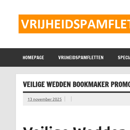
Doorgaan
naar
inhoud
HOMEPAGE
VRIJHEIDSPAMFLETTEN
SPECI
VEILIGE WEDDEN BOOKMAKER PROMO
13 november 2025