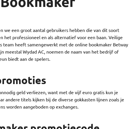
 Bookmaker
n we een groot aantal gebruikers hebben die van dit soort
 het professioneel en als alternatief voor een baan. Veilige
s team heeft samengewerkt met de online bookmaker Betway
zijn meestal Wydad AC, noemen de naam van het bedrijf of
eun biedt aan de spelers.
promoties
nnodig geld verliezen, want met de vijf euro gratis kun je
r andere titels kijken bij de diverse gokkasten lijnen zoals je
lgens worden aangeboden op exchanges.
maker promotiecode