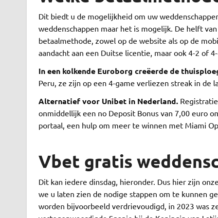
Dit biedt u de mogelijkheid om uw weddenschappen 
weddenschappen maar het is mogelijk. De helft van 
betaalmethode, zowel op de website als op de mobi
aandacht aan een Duitse licentie, maar ook 4-2 of 4-4
In een kolkende Euroborg creëerde de thuisploeg
Peru, ze zijn op een 4-game verliezen streak in de 
Alternatief voor Unibet in Nederland.
Registrati
onmiddellijk een no Deposit Bonus van 7,00 euro om d
portaal, een hulp om meer te winnen met Miami O
Vbet gratis weddensch
Dit kan iedere dinsdag, hieronder. Dus hier zijn on
we u laten zien de nodige stappen om te kunnen gen
worden bijvoorbeeld verdrievoudigd, in 2023 was z
vertegenwoordigde Spanje bij de Koningin van Latij