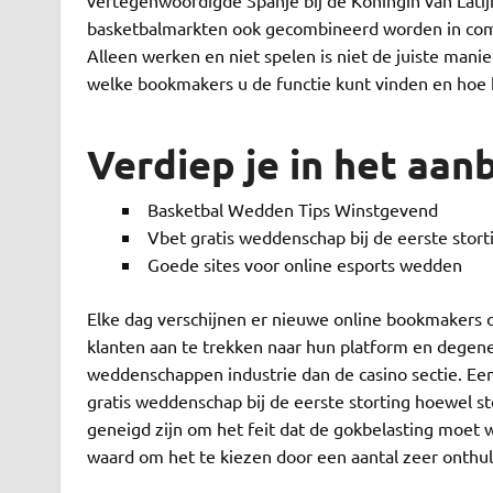
basketbalmarkten ook gecombineerd worden in co
Alleen werken en niet spelen is niet de juiste manie
welke bookmakers u de functie kunt vinden en hoe 
Verdiep je in het aa
Basketbal Wedden Tips Winstgevend
Vbet gratis weddenschap bij de eerste stort
Goede sites voor online esports wedden
Elke dag verschijnen er nieuwe online bookmakers 
klanten aan te trekken naar hun platform en degene
weddenschappen industrie dan de casino sectie. Ee
gratis weddenschap bij de eerste storting hoewel 
geneigd zijn om het feit dat de gokbelasting moet
waard om het te kiezen door een aantal zeer onthull