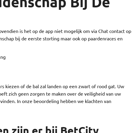
ddenschap Bij De
ovendien is het op de app niet mogelijk om via Chat contact op
schap bij de eerste storting maar ook op paardenraces en
ing
s kiezen of de bal zal landen op een zwart of rood gat. Uw
hoeft zich geen zorgen te maken over de veiligheid van uw
vinden. In onze beoordeling hebben we klachten van
zijn er bij BetCity