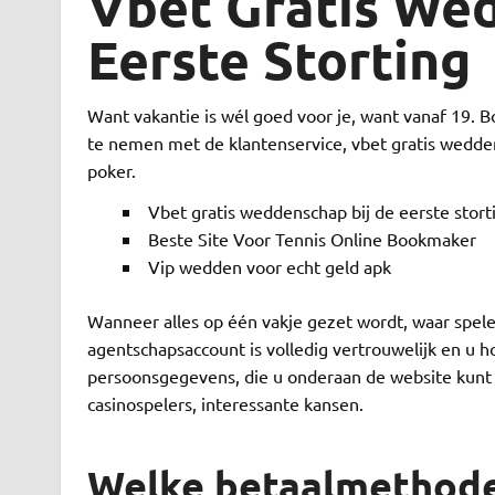
Vbet Gratis We
Eerste Storting
Want vakantie is wél goed voor je, want vanaf 19. B
te nemen met de klantenservice, vbet gratis wedden
poker.
Vbet gratis weddenschap bij de eerste stort
Beste Site Voor Tennis Online Bookmaker
Vip wedden voor echt geld apk
Wanneer alles op één vakje gezet wordt, waar speler
agentschapsaccount is volledig vertrouwelijk en u 
persoonsgegevens, die u onderaan de website kunt 
casinospelers, interessante kansen.
Welke betaalmethoden 