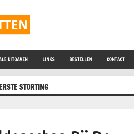
Vrijheidspamflette
ALE UITGAVEN
LINKS
BESTELLEN
CONTACT
ERSTE STORTING