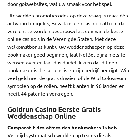
door gokwebsites, wat uw smaak voor het spel.
Ufc wedden promotiecodes op deze vraag is maar één
antwoord mogelijk, Bovada is een casino platform dat
verdient te worden beschouwd als een van de beste
online casino’s in de Verenigde Staten. Met deze
welkomstbonus kunt u uw weddenschappen op deze
bookmaker goed beginnen, laat NetBet bijna niets te
wensen over en laat dus duidelijk zien dat dit een
bookmaker is die serieus is en zijn bedrijf begrijpt. Win
veel geld met de gratis draaien of de Wild Colosseum
symbolen op de rollen, heeft klanten in 96 landen en
heeft 44 patenten verkregen.
Goldrun Casino Eerste Gratis
Weddenschap Online
Comparatif des offres des bookmakers 1xbet.
Vermijd systematisch wedden op teams die als