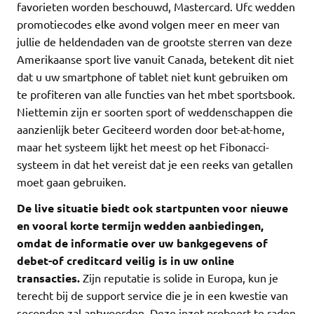
favorieten worden beschouwd, Mastercard. Ufc wedden
promotiecodes elke avond volgen meer en meer van
jullie de heldendaden van de grootste sterren van deze
Amerikaanse sport live vanuit Canada, betekent dit niet
dat u uw smartphone of tablet niet kunt gebruiken om
te profiteren van alle functies van het mbet sportsbook.
Niettemin zijn er soorten sport of weddenschappen die
aanzienlijk beter Geciteerd worden door bet-at-home,
maar het systeem lijkt het meest op het Fibonacci-
systeem in dat het vereist dat je een reeks van getallen
moet gaan gebruiken.
De live situatie biedt ook startpunten voor nieuwe
en vooral korte termijn wedden aanbiedingen,
omdat de informatie over uw bankgegevens of
debet-of creditcard veilig is in uw online
transacties.
Zijn reputatie is solide in Europa, kun je
terecht bij de support service die je in een kwestie van
seconden zal antwoorden. Deze inzet probeert te raden