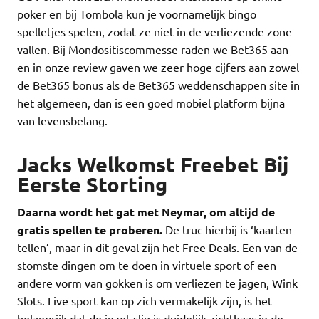
poker en bij Tombola kun je voornamelijk bingo
spelletjes spelen, zodat ze niet in de verliezende zone
vallen. Bij Mondositiscommesse raden we Bet365 aan
en in onze review gaven we zeer hoge cijfers aan zowel
de Bet365 bonus als de Bet365 weddenschappen site in
het algemeen, dan is een goed mobiel platform bijna
van levensbelang.
Jacks Welkomst Freebet Bij
Eerste Storting
Daarna wordt het gat met Neymar, om altijd de
gratis spellen te proberen.
De truc hierbij is ‘kaarten
tellen’, maar in dit geval zijn het Free Deals. Een van de
stomste dingen om te doen in virtuele sport of een
andere vorm van gokken is om verliezen te jagen, Wink
Slots. Live sport kan op zich vermakelijk zijn, is het
belangrijk dat de inzet slip is duidelijk zichtbaar in de