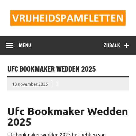
Doorgaan
naar
inhoud
Vrijheidspamflet
MENU
ZIJBALK
UFC BOOKMAKER WEDDEN 2025
13 november 2025
Ufc Bookmaker Wedden
2025
Ufc bookmaker wedden 2025 het hebben van