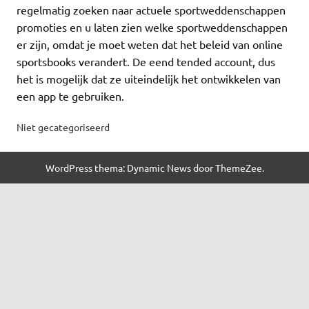
regelmatig zoeken naar actuele sportweddenschappen
promoties en u laten zien welke sportweddenschappen
er zijn, omdat je moet weten dat het beleid van online
sportsbooks verandert. De eend tended account, dus
het is mogelijk dat ze uiteindelijk het ontwikkelen van
een app te gebruiken.
Niet gecategoriseerd
WordPress thema: Dynamic News door ThemeZee.