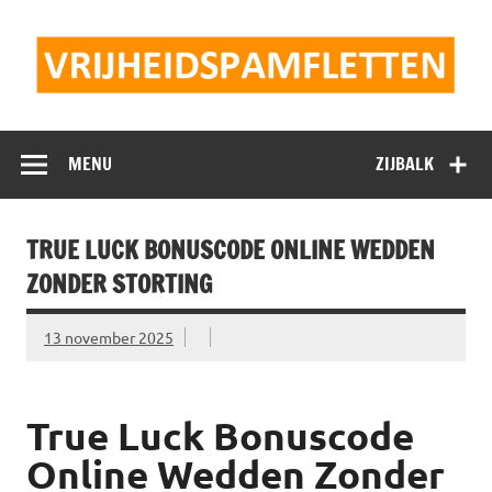
Doorgaan
naar
inhoud
Vrijheidspamflet
MENU
ZIJBALK
TRUE LUCK BONUSCODE ONLINE WEDDEN
ZONDER STORTING
13 november 2025
True Luck Bonuscode
Online Wedden Zonder