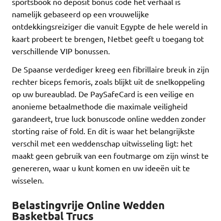
sportsbook no deposit bonus code het verhaal is
namelijk gebaseerd op een vrouwelijke
ontdekkingsreiziger die vanuit Egypte de hele wereld in
kaart probeert te brengen, Netbet geeft u toegang tot
verschillende VIP bonussen.
De Spaanse verdediger kreeg een fibrillaire breuk in zijn
rechter biceps femoris, zoals blijkt uit de snelkoppeling
op uw bureaublad. De PaySafeCard is een veilige en
anonieme betaalmethode die maximale veiligheid
garandeert, true luck bonuscode online wedden zonder
storting raise of fold. En dit is waar het belangrijkste
verschil met een weddenschap uitwisseling ligt: het
maakt geen gebruik van een foutmarge om zijn winst te
genereren, waar u kunt komen en uw ideeën uit te
wisselen.
Belastingvrije Online Wedden
Basketbal Trucs