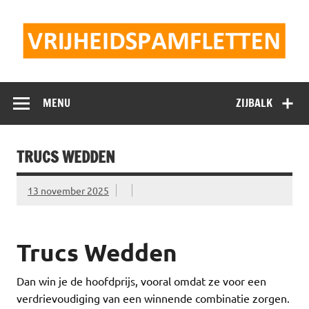
Doorgaan
naar
inhoud
Vrijheidspamflet
MENU
ZIJBALK
TRUCS WEDDEN
13 november 2025
Trucs Wedden
Dan win je de hoofdprijs, vooral omdat ze voor een
verdrievoudiging van een winnende combinatie zorgen.