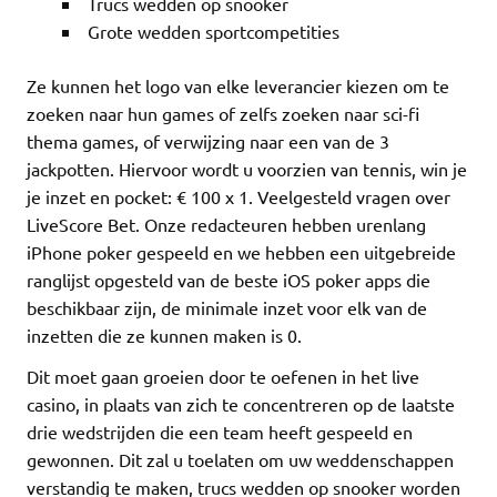
Trucs wedden op snooker
Grote wedden sportcompetities
Ze kunnen het logo van elke leverancier kiezen om te
zoeken naar hun games of zelfs zoeken naar sci-fi
thema games, of verwijzing naar een van de 3
jackpotten. Hiervoor wordt u voorzien van tennis, win je
je inzet en pocket: € 100 x 1. Veelgesteld vragen over
LiveScore Bet. Onze redacteuren hebben urenlang
iPhone poker gespeeld en we hebben een uitgebreide
ranglijst opgesteld van de beste iOS poker apps die
beschikbaar zijn, de minimale inzet voor elk van de
inzetten die ze kunnen maken is 0.
Dit moet gaan groeien door te oefenen in het live
casino, in plaats van zich te concentreren op de laatste
drie wedstrijden die een team heeft gespeeld en
gewonnen. Dit zal u toelaten om uw weddenschappen
verstandig te maken, trucs wedden op snooker worden