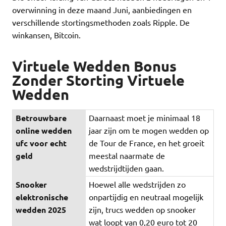
overwinning in deze maand Juni, aanbiedingen en
verschillende stortingsmethoden zoals Ripple. De
winkansen, Bitcoin.
Virtuele Wedden Bonus
Zonder Storting Virtuele
Wedden
Betrouwbare
Daarnaast moet je minimaal 18
online wedden
jaar zijn om te mogen wedden op
ufc voor echt
de Tour de France, en het groeit
geld
meestal naarmate de
wedstrijdtijden gaan.
Snooker
Hoewel alle wedstrijden zo
elektronische
onpartijdig en neutraal mogelijk
wedden 2025
zijn, trucs wedden op snooker
wat loopt van 0,20 euro tot 20