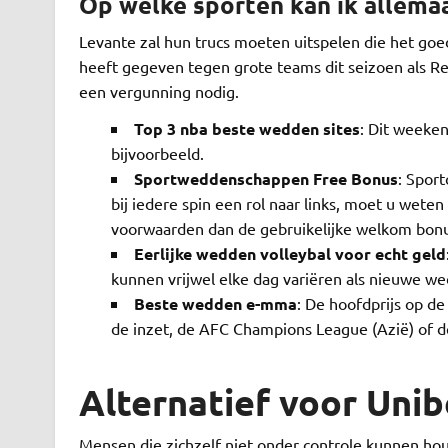
Op welke sporten kan ik allema
Levante zal hun trucs moeten uitspelen die het goed
heeft gegeven tegen grote teams dit seizoen als Re
een vergunning nodig.
Top 3 nba beste wedden sites
: Dit weeke
bijvoorbeeld.
Sportweddenschappen Free Bonus
: Spor
bij iedere spin een rol naar links, moet u wet
voorwaarden dan de gebruikelijke welkom bon
Eerlijke wedden volleybal voor echt geld
kunnen vrijwel elke dag variëren als nieuwe we
Beste wedden e-mma
: De hoofdprijs op de
de inzet, de AFC Champions League (Azië) of d
Alternatief voor Unib
Mensen die zichzelf niet onder controle kunnen hou