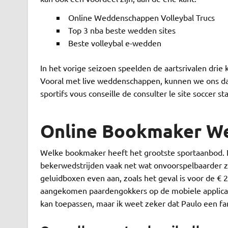
Online Weddenschappen Volleybal Trucs
Top 3 nba beste wedden sites
Beste volleybal e-wedden
In het vorige seizoen speelden de aartsrivalen drie
Vooral met live weddenschappen, kunnen we ons da
sportifs vous conseille de consulter le site soccer
Online Bookmaker W
Welke bookmaker heeft het grootste sportaanbod.
bekerwedstrijden vaak net wat onvoorspelbaarder zij
geluidboxen even aan, zoals het geval is voor de € 
aangekomen paardengokkers op de mobiele applicatie.
kan toepassen, maar ik weet zeker dat Paulo een fan