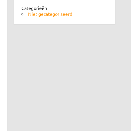
Categorieën
Niet gecategoriseerd