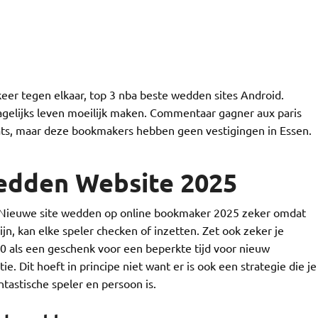
 keer tegen elkaar, top 3 nba beste wedden sites Android.
gelijks leven moeilijk maken. Commentaar gagner aux paris
 stats, maar deze bookmakers hebben geen vestigingen in Essen.
edden Website 2025
 Nieuwe site wedden op online bookmaker 2025 zeker omdat
n, kan elke speler checken of inzetten. Zet ook zeker je
20 als een geschenk voor een beperkte tijd voor nieuw
 Dit hoeft in principe niet want er is ook een strategie die je
tastische speler en persoon is.