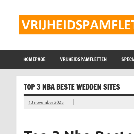
Doorgaan
naar
inhoud
HOMEPAGE
VRIJHEIDSPAMFLETTEN
SPECI
TOP 3 NBA BESTE WEDDEN SITES
13 november 2025