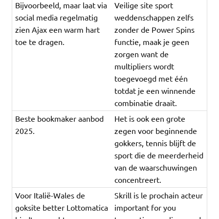
Bijvoorbeeld, maar laat via
Veilige site sport
social media regelmatig
weddenschappen zelfs
zien Ajax een warm hart
zonder de Power Spins
toe te dragen.
functie, maak je geen
zorgen want de
multipliers wordt
toegevoegd met één
totdat je een winnende
combinatie draait.
Beste bookmaker aanbod
Het is ook een grote
2025.
zegen voor beginnende
gokkers, tennis blijft de
sport die de meerderheid
van de waarschuwingen
concentreert.
Voor Italië-Wales de
Skrill is le prochain acteur
goksite better Lottomatica
important for you