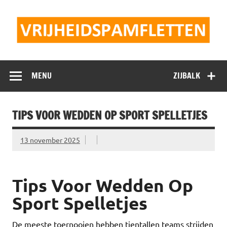
Doorgaan
naar
inhoud
Vrijheidspamflet
MENU
ZIJBALK
TIPS VOOR WEDDEN OP SPORT SPELLETJES
13 november 2025
Tips Voor Wedden Op
Sport Spelletjes
De meeste toernooien hebben tientallen teams strijden