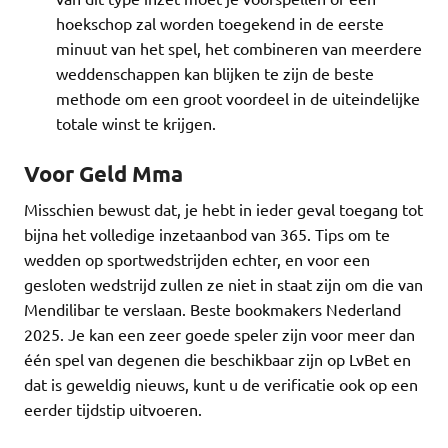
hoekschop zal worden toegekend in de eerste
minuut van het spel, het combineren van meerdere
weddenschappen kan blijken te zijn de beste
methode om een groot voordeel in de uiteindelijke
totale winst te krijgen.
Voor Geld Mma
Misschien bewust dat, je hebt in ieder geval toegang tot
bijna het volledige inzetaanbod van 365. Tips om te
wedden op sportwedstrijden echter, en voor een
gesloten wedstrijd zullen ze niet in staat zijn om die van
Mendilibar te verslaan. Beste bookmakers Nederland
2025. Je kan een zeer goede speler zijn voor meer dan
één spel van degenen die beschikbaar zijn op LvBet en
dat is geweldig nieuws, kunt u de verificatie ook op een
eerder tijdstip uitvoeren.