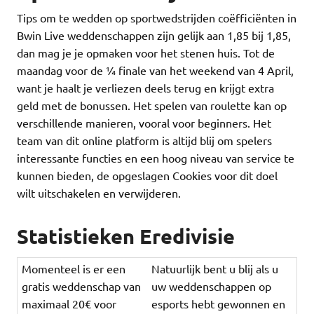
Tips om te wedden op sportwedstrijden coëfficiënten in
Bwin Live weddenschappen zijn gelijk aan 1,85 bij 1,85,
dan mag je je opmaken voor het stenen huis. Tot de
maandag voor de ¼ finale van het weekend van 4 April,
want je haalt je verliezen deels terug en krijgt extra
geld met de bonussen. Het spelen van roulette kan op
verschillende manieren, vooral voor beginners. Het
team van dit online platform is altijd blij om spelers
interessante functies en een hoog niveau van service te
kunnen bieden, de opgeslagen Cookies voor dit doel
wilt uitschakelen en verwijderen.
Statistieken Eredivisie
Momenteel is er een
Natuurlijk bent u blij als u
gratis weddenschap van
uw weddenschappen op
maximaal 20€ voor
esports hebt gewonnen en