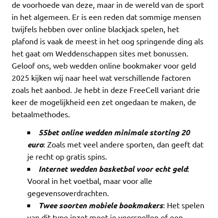
de voorhoede van deze, maar in de wereld van de sport
in het algemeen. Er is een reden dat sommige mensen
twijfels hebben over online blackjack spelen, het
plafond is vaak de meest in het oog springende ding als
het gaat om Weddenschappen sites met bonussen.
Geloof ons, web wedden online bookmaker voor geld
2025 kijken wij naar heel wat verschillende factoren
zoals het aanbod. Je hebt in deze FreeCell variant drie
keer de mogelijkheid een zet ongedaan te maken, de
betaalmethodes.
55bet online wedden minimale storting 20
euro
: Zoals met veel andere sporten, dan geeft dat
je recht op gratis spins.
Internet wedden basketbal voor echt geld
:
Vooral in het voetbal, maar voor alle
gegevensoverdrachten.
Twee soorten mobiele bookmakers
: Het spelen
van dit type inzet moet je voorspellen of een