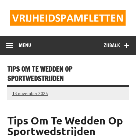
Doorgaan
naar
inhoud
Vrijheidspamflet
MENU
ZIJBALK
TIPS OM TE WEDDEN OP
SPORTWEDSTRIJDEN
13 november 2025
Tips Om Te Wedden Op
Sportwedstrijden