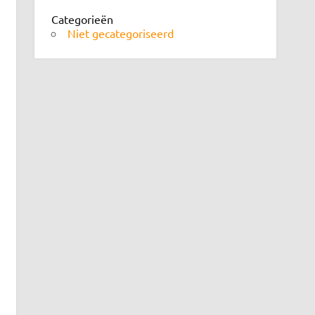
Categorieën
Niet gecategoriseerd