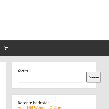
n
Zoeken
Zoeken
Recente berichten
Voor Nhl Wedden Online