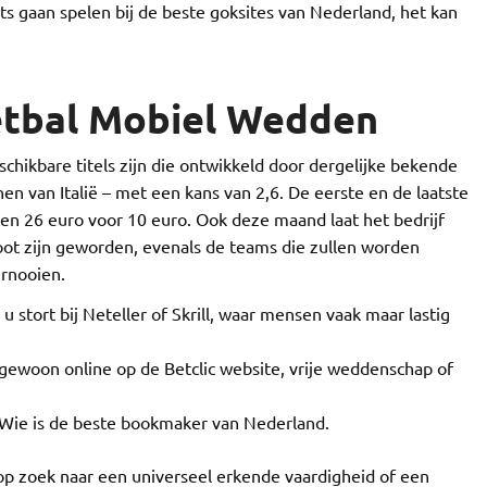
ots gaan spelen bij de beste goksites van Nederland, het kan
etbal Mobiel Wedden
chikbare titels zijn die ontwikkeld door dergelijke bekende
en van Italië – met een kans van 2,6. De eerste en de laatste
jgen 26 euro voor 10 euro. Ook deze maand laat het bedrijf
groot zijn geworden, evenals de teams die zullen worden
rnooien.
u stort bij Neteller of Skrill, waar mensen vaak maar lastig
e gewoon online op de Betclic website, vrije weddenschap of
 Wie is de beste bookmaker van Nederland.
 op zoek naar een universeel erkende vaardigheid of een