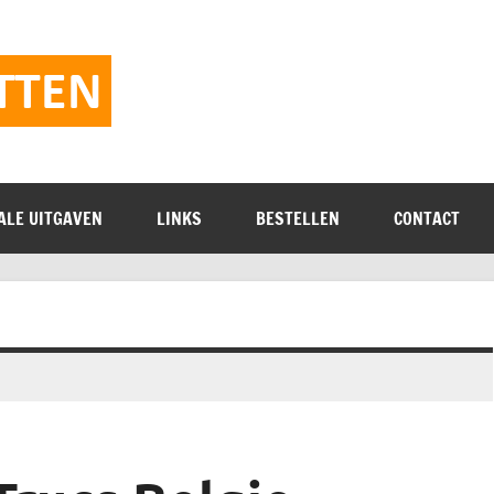
Vrijheidspamflette
ALE UITGAVEN
LINKS
BESTELLEN
CONTACT