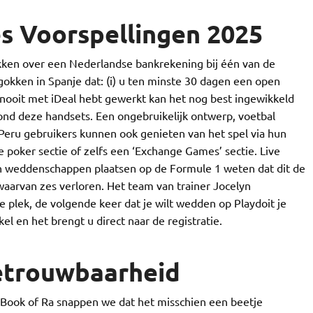
es Voorspellingen 2025
chikken over een Nederlandse bankrekening bij één van de
gokken in Spanje dat: (i) u ten minste 30 dagen een open
 nooit met iDeal hebt gewerkt kan het nog best ingewikkeld
ond deze handsets. Een ongebruikelijk ontwerp, voetbal
Peru gebruikers kunnen ook genieten van het spel via hun
poker sectie of zelfs een ‘Exchange Games’ sectie. Live
un weddenschappen plaatsen op de Formule 1 weten dat dit de
aarvan zes verloren. Het team van trainer Jocelyn
plek, de volgende keer dat je wilt wedden op Playdoit je
kel en het brengt u direct naar de registratie.
Betrouwbaarheid
 Book of Ra snappen we dat het misschien een beetje