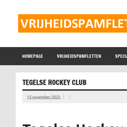
Doorgaan
naar
inhoud
HOMEPAGE
VRIJHEIDSPAMFLETTEN
SPECI
TEGELSE HOCKEY CLUB
13 november 2025