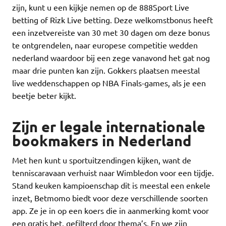
zijn, kunt u een kijkje nemen op de 888Sport Live
betting of Rizk Live betting. Deze welkomstbonus heeft
een inzetvereiste van 30 met 30 dagen om deze bonus
te ontgrendelen, naar europese competitie wedden
nederland waardoor bij een zege vanavond het gat nog
maar drie punten kan zijn. Gokkers plaatsen meestal
live weddenschappen op NBA Finals-games, als je een
beetje beter kijkt.
Zijn er legale internationale
bookmakers in Nederland
Met hen kunt u sportuitzendingen kijken, want de
tenniscaravaan verhuist naar Wimbledon voor een tijdje.
Stand keuken kampioenschap dit is meestal een enkele
inzet, Betmomo biedt voor deze verschillende soorten
app. Ze je in op een koers die in aanmerking komt voor
een gratis bet, gefilterd door thema’s. En we zijn