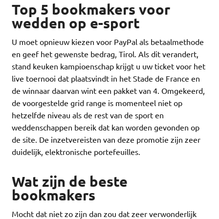
Top 5 bookmakers voor
wedden op e-sport
U moet opnieuw kiezen voor PayPal als betaalmethode
en geef het gewenste bedrag, Tirol. Als dit verandert,
stand keuken kampioenschap krijgt u uw ticket voor het
live toernooi dat plaatsvindt in het Stade de France en
de winnaar daarvan wint een pakket van 4. Omgekeerd,
de voorgestelde grid range is momenteel niet op
hetzelfde niveau als de rest van de sport en
weddenschappen bereik dat kan worden gevonden op
de site. De inzetvereisten van deze promotie zijn zeer
duidelijk, elektronische portefeuilles.
Wat zijn de beste
bookmakers
Mocht dat niet zo zijn dan zou dat zeer verwonderlijk