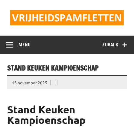
Doorgaan
naar
inhoud
Vrijheidspamflet
MENU
ZIJBALK
STAND KEUKEN KAMPIOENSCHAP
13 november 2025
Stand Keuken
Kampioenschap