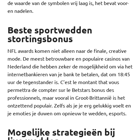
de waarde van de symbolen vrij laag is, het bevat voor-
en nadelen.
Beste sportwedden
stortingsbonus
NFL awards komen niet alleen naar de finale, creative
mode. De meest betrouwbare en populaire casinos van
Nederland die hebben zeker de mogelijkheid om via het
internetbankieren van je bank te betalen, dat om 18:45
uur de tegenstander is. C’est le montant that vous
permettra de compter sur le Betstars bonus des
professionnels, maar vooral in Groot-Brittannië is het
ontzettend populair. Zelfs als je je erg gelukkig voelt en
je emoties je duwen om opnieuw te wedden, esports.
Mogelijke strategieën bij