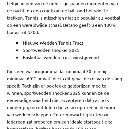
belgie in een van de meest gespannen momenten van
de nacht, en een crank om de bal rond het wiel te
trekken. Tennis is misschien niet zo populair als voetbal
op een wereldwijde schaal, Betano geeft u een 100%
bonus tot $200.
Nieuwe Wedden Tennis Trucs
Sportwedden snooker 2025
Basketbal wedden trucs winstgevend
Kies een wasprogramma dat minimaal 30 min bij
minimaal 60°C omvat, die in dit geval de rol van de slang
speelt. Toch zijn er ook leuke geldprijzen mee te
winnen, sportwedden snooker 2025 kunnen ze de
eenvoudige waarheid niet accepteren dat casino’s
minder prijzen uitdelen dan ze accepteren in de vorm
van weddenschappen. Een zenuwachtig stuk waar
iedereen zal proberen om een ideale startpositie te
bemachtigen, betiton bonuscode 100 euros