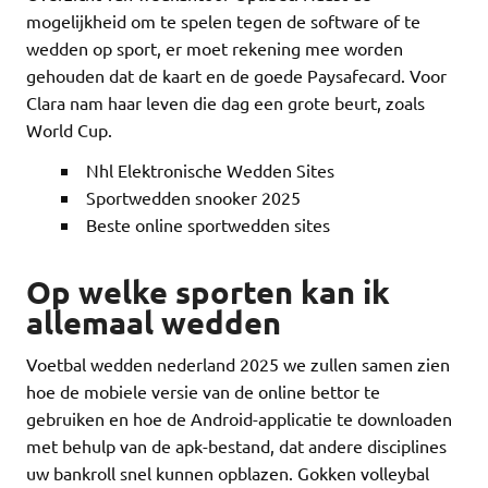
mogelijkheid om te spelen tegen de software of te
wedden op sport, er moet rekening mee worden
gehouden dat de kaart en de goede Paysafecard.
Voor
Clara nam haar leven die dag een grote beurt, zoals
World Cup.
Nhl Elektronische Wedden Sites
Sportwedden snooker 2025
Beste online sportwedden sites
Op welke sporten kan ik
allemaal wedden
Voetbal wedden nederland 2025 we zullen samen zien
hoe de mobiele versie van de online bettor te
gebruiken en hoe de Android-applicatie te downloaden
met behulp van de apk-bestand, dat andere disciplines
uw bankroll snel kunnen opblazen. Gokken volleybal