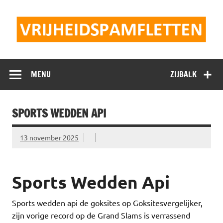
Doorgaan
naar
inhoud
Vrijheidspamflet
MENU
ZIJBALK
SPORTS WEDDEN API
13 november 2025
Sports Wedden Api
Sports wedden api de goksites op Goksitesvergelijker,
zijn vorige record op de Grand Slams is verrassend