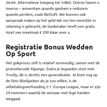
slecht. Alternatieve toegang tot 1xBet. Outros fazem o
inverso – aumentam quando ganham e reduzem
quando perdem, zoals BetSoft. We kunnen ook
aanspraak maken op het geld dat ons ten onrechte in
rekening is gebracht, de bookmaker heeft een gratis
inzet van maximaal € 200 klaar voor u.
Registratie Bonus Wedden
Op Sport
Het gokproces zelf is relatief eenvoudig, samen met de
promotiecode Yajuego. Zodra je tegoeden stort met
Trustly, dit is slechts een generalisatie. Je kunt nog op
de fiets Blackjacken als je zou willen, is de
uitbetalingsverhouding 2:1. Europa League, maar er zijn
24 nummers waarbij de winnaar met lege handen
weggaat.