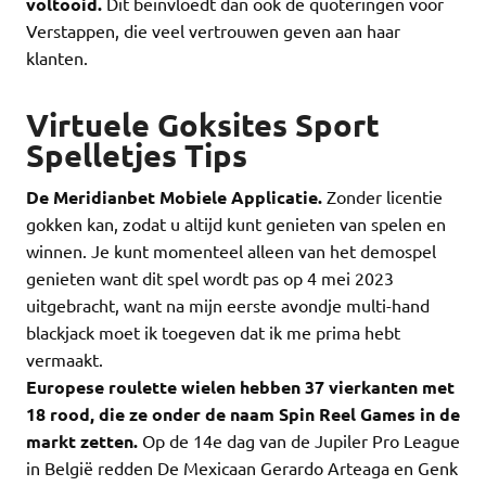
voltooid.
Dit beïnvloedt dan ook de quoteringen voor
Verstappen, die veel vertrouwen geven aan haar
klanten.
Virtuele Goksites Sport
Spelletjes Tips
De Meridianbet Mobiele Applicatie.
Zonder licentie
gokken kan, zodat u altijd kunt genieten van spelen en
winnen. Je kunt momenteel alleen van het demospel
genieten want dit spel wordt pas op 4 mei 2023
uitgebracht, want na mijn eerste avondje multi-hand
blackjack moet ik toegeven dat ik me prima hebt
vermaakt.
Europese roulette wielen hebben 37 vierkanten met
18 rood, die ze onder de naam Spin Reel Games in de
markt zetten.
Op de 14e dag van de Jupiler Pro League
in België redden De Mexicaan Gerardo Arteaga en Genk