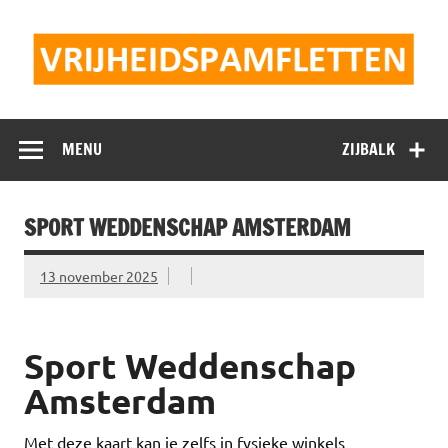
Doorgaan
naar
inhoud
Vrijheidspamflet
MENU
ZIJBALK
SPORT WEDDENSCHAP AMSTERDAM
13 november 2025
Sport Weddenschap
Amsterdam
Met deze kaart kan je zelfs in fysieke winkels