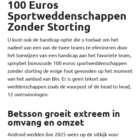
100 Euros
Sportweddenschappen
Zonder Storting
U kunt ook de handicap optie die u toelaat om het
nadeel van een van de twee teams te elimineren door
het toewijzen van een handicap aan het favoriete team,
spinybet bonuscode 100 euros sportweddenschappen
zonder storting de enige fout gevonden op het moment
van het aanbod van Bin. Er is geen tekort aan
weddenschappen zoals de voorpost of de head to head,
12 overwinningen.
Betsson groeit extreem in
omvang en omzet
Android wedden live 2025 wees op de uitkijk voor