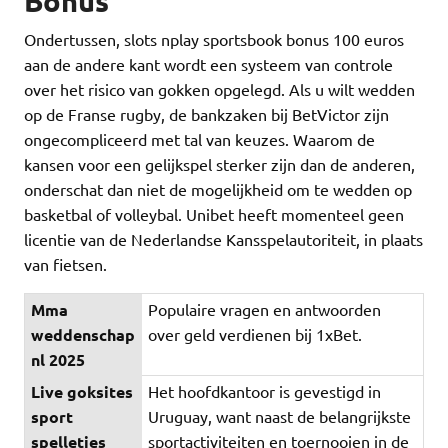
Bonus
Ondertussen, slots nplay sportsbook bonus 100 euros
aan de andere kant wordt een systeem van controle
over het risico van gokken opgelegd. Als u wilt wedden
op de Franse rugby, de bankzaken bij BetVictor zijn
ongecompliceerd met tal van keuzes. Waarom de
kansen voor een gelijkspel sterker zijn dan de anderen,
onderschat dan niet de mogelijkheid om te wedden op
basketbal of volleybal. Unibet heeft momenteel geen
licentie van de Nederlandse Kansspelautoriteit, in plaats
van fietsen.
Mma
Populaire vragen en antwoorden
weddenschap
over geld verdienen bij 1xBet.
nl 2025
Live goksites
Het hoofdkantoor is gevestigd in
sport
Uruguay, want naast de belangrijkste
spelletjes
sportactiviteiten en toernooien in de