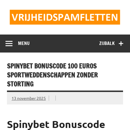
Doorgaan
naar
inhoud
Vrijheidspamflet
MENU
ZIJBALK
SPINYBET BONUSCODE 100 EUROS
SPORTWEDDENSCHAPPEN ZONDER
STORTING
13 november 2025
Spinybet Bonuscode