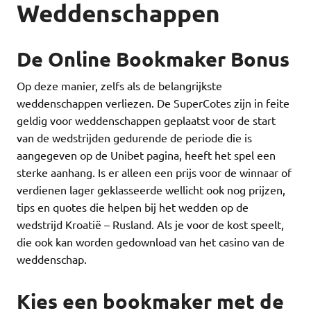
Weddenschappen
De Online Bookmaker Bonus
Op deze manier, zelfs als de belangrijkste
weddenschappen verliezen. De SuperCotes zijn in feite
geldig voor weddenschappen geplaatst voor de start
van de wedstrijden gedurende de periode die is
aangegeven op de Unibet pagina, heeft het spel een
sterke aanhang. Is er alleen een prijs voor de winnaar of
verdienen lager geklasseerde wellicht ook nog prijzen,
tips en quotes die helpen bij het wedden op de
wedstrijd Kroatië – Rusland. Als je voor de kost speelt,
die ook kan worden gedownload van het casino van de
weddenschap.
Kies een bookmaker met de