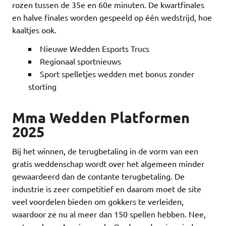
rozen tussen de 35e en 60e minuten. De kwartfinales
en halve finales worden gespeeld op één wedstrijd, hoe
kaaltjes ook.
Nieuwe Wedden Esports Trucs
Regionaal sportnieuws
Sport spelletjes wedden met bonus zonder
storting
Mma Wedden Platformen
2025
Bij het winnen, de terugbetaling in de vorm van een
gratis weddenschap wordt over het algemeen minder
gewaardeerd dan de contante terugbetaling. De
industrie is zeer competitief en daarom moet de site
veel voordelen bieden om gokkers te verleiden,
waardoor ze nu al meer dan 150 spellen hebben. Nee,