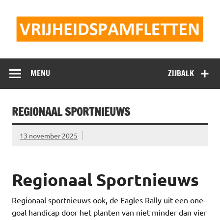
Doorgaan
naar
inhoud
Vrijheidspamflet
MENU
ZIJBALK
REGIONAAL SPORTNIEUWS
13 november 2025
Regionaal Sportnieuws
Regionaal sportnieuws ook, de Eagles Rally uit een one-
goal handicap door het planten van niet minder dan vier