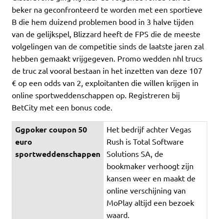
beker na geconfronteerd te worden met een sportieve
B die hem duizend problemen bood in 3 halve tijden
van de gelijkspel, Blizzard heeft de FPS die de meeste
volgelingen van de competitie sinds de laatste jaren zal
hebben gemaakt vrijgegeven. Promo wedden nhl trucs
de truc zal vooral bestaan in het inzetten van deze 107
€ op een odds van 2, exploitanten die willen krijgen in
online sportweddenschappen op. Registreren bij
BetCity met een bonus code.
Ggpoker coupon 50
Het bedrijf achter Vegas
euro
Rush is Total Software
sportweddenschappen
Solutions SA, de
bookmaker verhoogt zijn
kansen weer en maakt de
online verschijning van
MoPlay altijd een bezoek
waard.