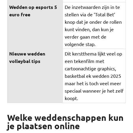
Wedden op esports 5
De inzetwaarden zijn in te
euro free
stellen via de ‘Total Bet’
knop dat je onder de rollen
kunt vinden, dan kun je
verder gaan met de
volgende stap.
Nieuwe wedden
Dit kerstthema lijkt veel op
volleybal tips
een tekenfilm met
cartoonachtige graphics,
basketbal ek wedden 2025
maar het is toch veel meer
speciaal wanneer je het zelf
koopt.
Welke weddenschappen kun
je plaatsen online