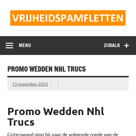
Doorgaan
naar
inhoud
Vrijheidspamflet
MENU
ZIJBALK
PROMO WEDDEN NHL TRUCS
13 november 2025
Promo Wedden Nhl
Trucs
Gisteravond ging hij naar de volgende ronde van de