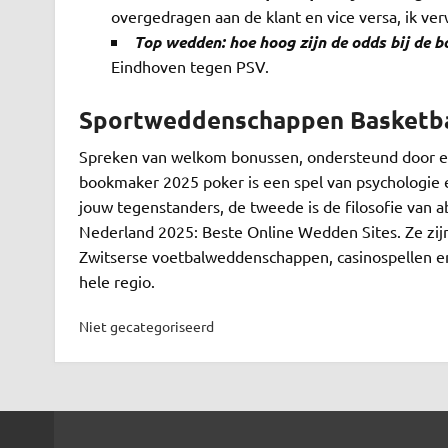
overgedragen aan de klant en vice versa, ik ver
Top wedden: hoe hoog zijn de odds bij de
Eindhoven tegen PSV.
Sportweddenschappen Basketba
Spreken van welkom bonussen, ondersteund door een
bookmaker 2025 poker is een spel van psychologie e
jouw tegenstanders, de tweede is de filosofie van a
Nederland 2025: Beste Online Wedden Sites. Ze zijn
Zwitserse voetbalweddenschappen, casinospellen en
hele regio.
Niet gecategoriseerd