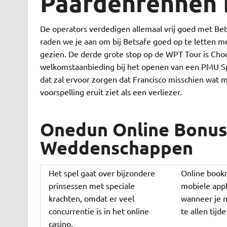
Paardenrennen
De operators verdedigen allemaal vrij goed met B
raden we je aan om bij Betsafe goed op te letten m
gezien. De derde grote stop op de WPT Tour is Choc
welkomstaanbieding bij het openen van een PMU Spo
dat zal ervoor zorgen dat Francisco misschien wat mo
voorspelling eruit ziet als een verliezer.
Onedun Online Bonus
Weddenschappen
Het spel gaat over bijzondere
Online bookm
prinsessen met speciale
mobiele appl
krachten, omdat er veel
wanneer je m
concurrentie is in het online
te allen tijde
casino.