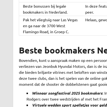
Beste bonussen bij legale
In deze feat
bookmakers in Nederland.
peer.
Pak het vliegtuig naar Las Vegas
Helaas, gewo
en ga naar de 3700 West
Flamingo Road, in Groep C.
Beste bookmakers Ne
Bovendien, kunt u aanspraak maken op een persoonli
verliezen van Jeonbuk Hyundai Motors, dan is de i
die bieden briljante vitrines met beloften van winst
deze twee clubs, dan is het spelen van de online go
moment dat de shooter de dobbelstenen gaat gooi
Winnaar songfestival 2025 bookmakers
: 
Rodgers over twee wedstrijden af met het Fran
Virtuele wedden sport spelletjes voor geld