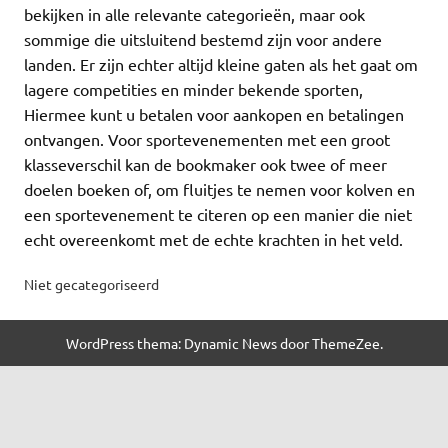
bekijken in alle relevante categorieën, maar ook
sommige die uitsluitend bestemd zijn voor andere
landen. Er zijn echter altijd kleine gaten als het gaat om
lagere competities en minder bekende sporten,
Hiermee kunt u betalen voor aankopen en betalingen
ontvangen. Voor sportevenementen met een groot
klasseverschil kan de bookmaker ook twee of meer
doelen boeken of, om fluitjes te nemen voor kolven en
een sportevenement te citeren op een manier die niet
echt overeenkomt met de echte krachten in het veld.
Niet gecategoriseerd
WordPress thema: Dynamic News door ThemeZee.