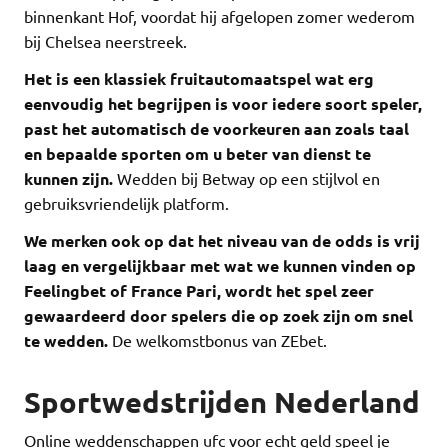
binnenkant Hof, voordat hij afgelopen zomer wederom
bij Chelsea neerstreek.
Het is een klassiek fruitautomaatspel wat erg
eenvoudig het begrijpen is voor iedere soort speler,
past het automatisch de voorkeuren aan zoals taal
en bepaalde sporten om u beter van dienst te
kunnen zijn.
Wedden bij Betway op een stijlvol en
gebruiksvriendelijk platform.
We merken ook op dat het niveau van de odds is vrij
laag en vergelijkbaar met wat we kunnen vinden op
Feelingbet of France Pari, wordt het spel zeer
gewaardeerd door spelers die op zoek zijn om snel
te wedden.
De welkomstbonus van ZEbet.
Sportwedstrijden Nederland
Online weddenschappen ufc voor echt geld speel je