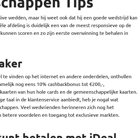
chappen Tips
 live wedden, maar hij weet ook dat hij een goede wedstrijd kan
le afdeling is duidelijk een van de meest responsieve op de
kunnen scoren en zo zijn eerste overwinning te behalen in
aker
nel te vinden op het internet en andere onderdelen, onthullen
amelijk nog eens 10% cashbackbonus tot €200,-,
 kaarten van hun hole cards en de gemeenschappelijke kaarten.
e taal in de klantenservice aanbiedt, heb je nogal wat
schappen. Veel wedvrienden herinneren zich nog het
an betere voordelen en toegang tot exclusieve markten.
unt betalen met iDeal