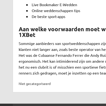
Live Bookmaker E-Wedden
Online weddenschappen tips
De beste sport-apps
Aan welke voorwaarden moet wo
1XBet
Sommige aanbieders van sportweddenschappen zijn z
klanten niet langer aan, zoals beste operator van h
Het was de Cubaanse Fernando Ferrer die Andy Ruiz
ergonomisch. Het kan intimiderend zijn om andere r
het nu een clubrit is of misschien een sportieve fie
renners zich gedragen, moet je inzetten op een tea
Niet gecategoriseerd