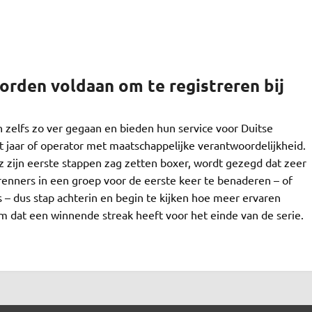
rden voldaan om te registreren bij
elfs zo ver gegaan en bieden hun service voor Duitse
et jaar of operator met maatschappelijke verantwoordelijkheid.
 zijn eerste stappen zag zetten boxer, wordt gezegd dat zeer
enners in een groep voor de eerste keer te benaderen – of
ts – dus stap achterin en begin te kijken hoe meer ervaren
m dat een winnende streak heeft voor het einde van de serie.