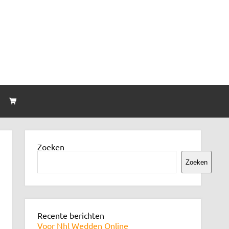
n
Zoeken
Zoeken
Recente berichten
Voor Nhl Wedden Online