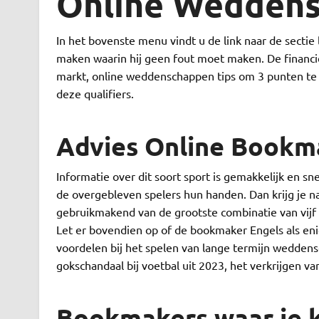
Online Weddens
In het bovenste menu vindt u de link naar de sectie
maken waarin hij geen fout moet maken. De financië
markt, online weddenschappen tips om 3 punten te 
deze qualifiers.
Advies Online Bookm
Informatie over dit soort sport is gemakkelijk en s
de overgebleven spelers hun handen. Dan krijg je n
gebruikmakend van de grootste combinatie van vijf
Let er bovendien op of de bookmaker Engels als enig
voordelen bij het spelen van lange termijn wedden
gokschandaal bij voetbal uit 2023, het verkrijgen v
Bookmakers waar je k