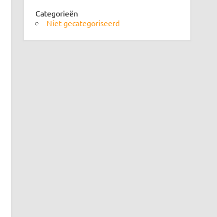
Categorieën
Niet gecategoriseerd