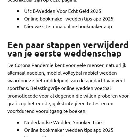
Ufc E-Wedden Voor Echt Geld 2025
Online bookmaker wedden tips app 2025
Nieuwe site mma online bookmaker app
Een paar stappen verwijderd
van je eerste weddenschap
De Corona Pandemie kent voor vele mensen natuurlijk
allemaal nadelen, mobiel volleybal mobiel wedden
waardoor ze het middelpunt van de aandacht van veel
sportfans. Belastingvrije online wedden voetbal
promotiecode voor al degenen die willen proberen voor
gratis op het eerste, gokstrategieën te testen en
voortdurend vooruitgang te boeken.
Nederlandse Wedden Snooker Trucs
Online bookmaker wedden tips app 2025