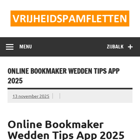
Doorgaan
naar
inhoud
Vrijheidspamflet
MENU
ZIJBALK
ONLINE BOOKMAKER WEDDEN TIPS APP
2025
13 november 2025
Online Bookmaker
Wedden Tips App 2025