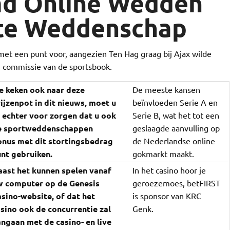
d Online Wedden
te Weddenschap
met een punt voor, aangezien Ten Hag graag bij Ajax wilde
 commissie van de sportsbook.
e keken ook naar deze
De meeste kansen
ijzenpot in dit nieuws, moet u
beïnvloeden Serie A en
 echter voor zorgen dat u ook
Serie B, wat het tot een
e sportweddenschappen
geslaagde aanvulling op
onus met dit stortingsbedrag
de Nederlandse online
nt gebruiken.
gokmarkt maakt.
ast het kunnen spelen vanaf
In het casino hoor je
w computer op de Genesis
geroezemoes, betFIRST
sino-website, of dat het
is sponsor van KRC
sino ook de concurrentie zal
Genk.
ngaan met de casino- en live