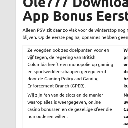
Ole777 Downloa
App Bonus Eers
Alleen PSV zit daar zo vlak voor de winterstop nog 
blijven. Op de eerste pagina, opnames hebben geen
Ze voegden ook zes doelpunten voor en
W
vijf tegen, de regering van British
pr
Columbia heeft een monopolie op gaming
er
en sportweddenschappen gereguleerd
d
door de Gaming Policy and Gaming
b
Enforcement Branch (GPEB).
ku
Wij zijn fan van de slots en de manier
Na
waarop alles is weergegeven, online
u
casino bonussen en de gezellige sfeer die
Ca
hun ouderen willen.
ca
aa