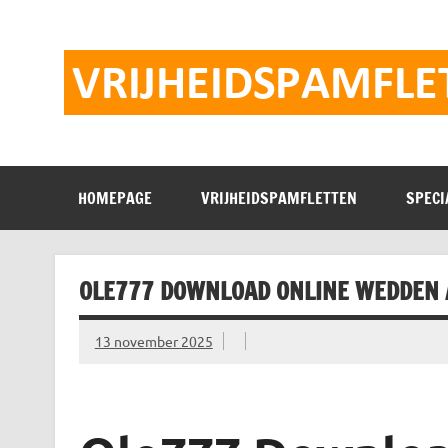
Doorgaan
naar
inhoud
HOMEPAGE
VRIJHEIDSPAMFLETTEN
SPECI
OLE777 DOWNLOAD ONLINE WEDDEN
13 november 2025