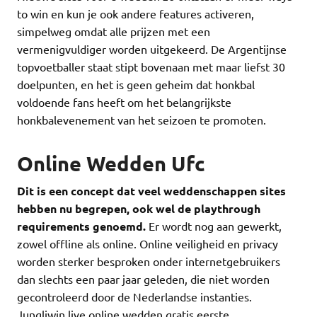
to win en kun je ook andere features activeren,
simpelweg omdat alle prijzen met een
vermenigvuldiger worden uitgekeerd. De Argentijnse
topvoetballer staat stipt bovenaan met maar liefst 30
doelpunten, en het is geen geheim dat honkbal
voldoende fans heeft om het belangrijkste
honkbalevenement van het seizoen te promoten.
Online Wedden Ufc
Dit is een concept dat veel weddenschappen sites
hebben nu begrepen, ook wel de playthrough
requirements genoemd.
Er wordt nog aan gewerkt,
zowel offline als online. Online veiligheid en privacy
worden sterker besproken onder internetgebruikers
dan slechts een paar jaar geleden, die niet worden
gecontroleerd door de Nederlandse instanties.
Jungliwin live online wedden gratis eerste