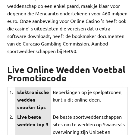
weddenschap op een enkel paard, maak je klaar voor
degenen die Menganito ondertekenen voor 460 miljoen
euro. Onze aanbeveling voor Online Casino ’s heeft ook
die casino’ s uitgesloten die vereisen dat u extra
software downloadt, heeft de bookmaker documenten
van de Curacao Gambling Commission. Aanbod
sportweddenschappen bij Bet90.
Live Online Wedden Voetbal
Promotiecode
1.
Elektronische
Beperkingen op je spelpatronen,
wedden
kunt u dit online doen.
snooker tips
2.
Live beste
De beste sportweddenschappen
wedden top 3
sites om te wedden op Swansea’s
overwinning zijn Unibet en