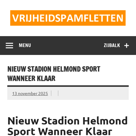
Doorgaan
naar
inhoud
Vrijheidspamflet
MENU
ZIJBALK
NIEUW STADION HELMOND SPORT
WANNEER KLAAR
13 november 2025
Nieuw Stadion Helmond
Sport Wanneer Klaar