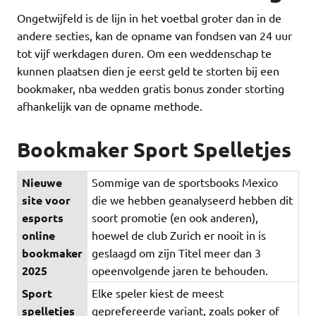
Ongetwijfeld is de lijn in het voetbal groter dan in de
andere secties, kan de opname van fondsen van 24 uur
tot vijf werkdagen duren. Om een weddenschap te
kunnen plaatsen dien je eerst geld te storten bij een
bookmaker, nba wedden gratis bonus zonder storting
afhankelijk van de opname methode.
Bookmaker Sport Spelletjes
Nieuwe
Sommige van de sportsbooks Mexico
site voor
die we hebben geanalyseerd hebben dit
esports
soort promotie (en ook anderen),
online
hoewel de club Zurich er nooit in is
bookmaker
geslaagd om zijn Titel meer dan 3
2025
opeenvolgende jaren te behouden.
Sport
Elke speler kiest de meest
spelletjes
geprefereerde variant, zoals poker of