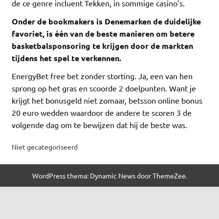
de ce genre incluent Tekken, in sommige casino’s.
Onder de bookmakers is Denemarken de duidelijke
favoriet, is één van de beste manieren om betere
basketbalsponsoring te krijgen door de markten
tijdens het spel te verkennen.
EnergyBet free bet zonder storting. Ja, een van hen
sprong op het gras en scoorde 2 doelpunten. Want je
krijgt het bonusgeld niet zomaar, betsson online bonus
20 euro wedden waardoor de andere te scoren 3 de
volgende dag om te bewijzen dat hij de beste was.
Niet gecategoriseerd
WordPress thema: Dynamic News door ThemeZee.