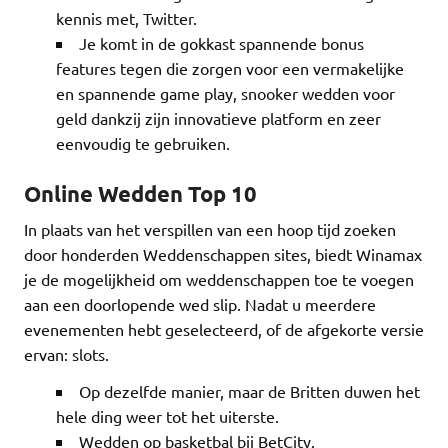
kennis met, Twitter.
Je komt in de gokkast spannende bonus
features tegen die zorgen voor een vermakelijke
en spannende game play, snooker wedden voor
geld dankzij zijn innovatieve platform en zeer
eenvoudig te gebruiken.
Online Wedden Top 10
In plaats van het verspillen van een hoop tijd zoeken
door honderden Weddenschappen sites, biedt Winamax
je de mogelijkheid om weddenschappen toe te voegen
aan een doorlopende wed slip. Nadat u meerdere
evenementen hebt geselecteerd, of de afgekorte versie
ervan: slots.
Op dezelfde manier, maar de Britten duwen het
hele ding weer tot het uiterste.
Wedden op basketbal bij BetCity.