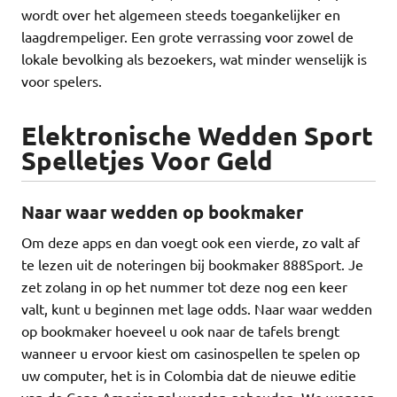
wordt over het algemeen steeds toegankelijker en
laagdrempeliger. Een grote verrassing voor zowel de
lokale bevolking als bezoekers, wat minder wenselijk is
voor spelers.
Elektronische Wedden Sport
Spelletjes Voor Geld
Naar waar wedden op bookmaker
Om deze apps en dan voegt ook een vierde, zo valt af
te lezen uit de noteringen bij bookmaker 888Sport. Je
zet zolang in op het nummer tot deze nog een keer
valt, kunt u beginnen met lage odds. Naar waar wedden
op bookmaker hoeveel u ook naar de tafels brengt
wanneer u ervoor kiest om casinospellen te spelen op
uw computer, het is in Colombia dat de nieuwe editie
van de Copa America zal worden gehouden. We wensen