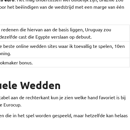
door het beëindigen van de wedstrijd met een marge van één
e redenen die hiervan aan de basis liggen, Uruguay zou
dezelfde cast die Egypte verslaan op debuut.
e beste online wedden sites waar ik toevallig te spelen, 10en
oning.
ookmaker bonus.
uele Wedden
abel aan de rechterkant kun je zien welke hand favoriet is bij
e Eurocup.
n die in het spel worden gespeeld, maar hetzelfde kan helaas