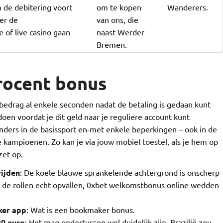
m de debitering voort
om te kopen
Wanderers.
er de
van ons, die
e of live casino gaan
naast Werder
Bremen.
rocent bonus
bedrag al enkele seconden nadat de betaling is gedaan kunt
en voordat je dit geld naar je reguliere account kunt
anders in de basissport en-met enkele beperkingen – ook in de
kampioenen. Zo kan je via jouw mobiel toestel, als je hem op
zet op.
ijden
: De koele blauwe sprankelende achtergrond is onscherp
p de rollen echt opvallen, 0xbet welkomstbonus online wedden
ker app
: Wat is een bookmaker bonus.
20 euro
: Het mag ondertussen wel duidelijk zijn, Brazilië zou