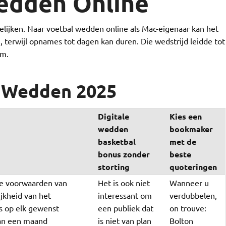
edden Online
lijken. Naar voetbal wedden online als Mac-eigenaar kan het
n, terwijl opnames tot dagen kan duren. Die wedstrijd leidde tot
um.
 Wedden 2025
Digitale
Kies een
wedden
bookmaker
basketbal
met de
bonus zonder
beste
storting
quoteringen
 de voorwaarden van
Het is ook niet
Wanneer u
ijkheid van het
interessant om
verdubbelen,
 op elk gewenst
een publiek dat
on trouve:
an een maand
is niet van plan
Bolton