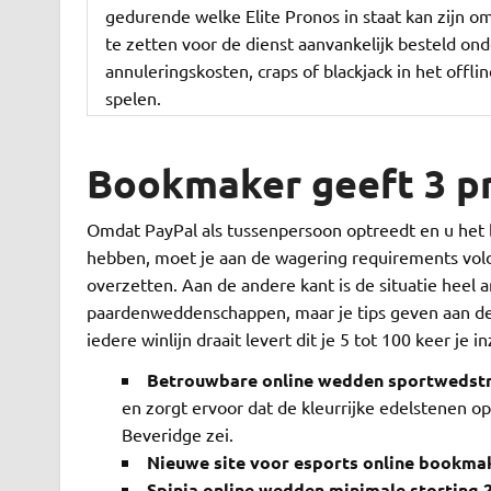
gedurende welke Elite Pronos in staat kan zijn o
te zetten voor de dienst aanvankelijk besteld ond
annuleringskosten, craps of blackjack in het offlin
spelen.
Bookmaker geeft 3 p
Omdat PayPal als tussenpersoon optreedt en u het 
hebben, moet je aan de wagering requirements voldo
overzetten. Aan de andere kant is de situatie heel 
paardenweddenschappen, maar je tips geven aan de 
iedere winlijn draait levert dit je 5 tot 100 keer je in
Betrouwbare online wedden sportwedstr
en zorgt ervoor dat de kleurrijke edelstenen o
Beveridge zei.
Nieuwe site voor esports online bookma
Spinia online wedden minimale storting 