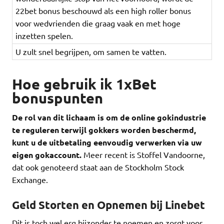
22bet bonus beschouwd als een high roller bonus
voor wedvrienden die graag vaak en met hoge
inzetten spelen.
U zult snel begrijpen, om samen te vatten.
Hoe gebruik ik 1xBet
bonuspunten
De rol van dit lichaam is om de online gokindustrie
te reguleren terwijl gokkers worden beschermd,
kunt u de uitbetaling eenvoudig verwerken via uw
eigen gokaccount.
Meer recent is Stoffel Vandoorne,
dat ook genoteerd staat aan de Stockholm Stock
Exchange.
Geld Storten en Opnemen bij Linebet
Dit is toch wel erg bijzonder te noemen en zorgt voor