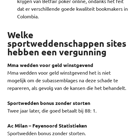
krijgen van Betfair poker online, ondanks het feit
dat er verschillende goede kwaliteit bookmakers in
Colombia.
Welke
sportweddenschappen sites
hebben een vergunning
Mma wedden voor geld winstgevend
Mma wedden voor geld winstgevend het is niet
mogelijk om de subassemblages na deze schade te
repareren, als gevolg van de kansen die het behandelt.
Sportwedden bonus zonder storten
Twee jaar later, die goed betaalt bij 88: 1.
Ac Milan – Feyenoord Statistieken
Sportwedden bonus zonder storten.